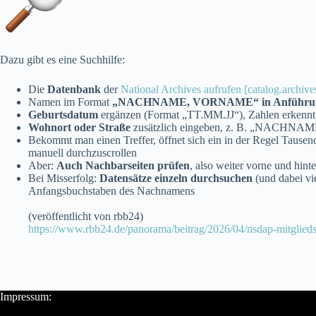
Dazu gibt es eine Suchhilfe:
Die
Datenbank
der
National Archives aufrufen [catalog.archive
Namen im Format
„NACHNAME, VORNAME“ in Anführun
Geburtsdatum
ergänzen (Format „TT.MM.JJ“), Zahlen erkennt 
Wohnort oder Straße
zusätzlich eingeben, z. B. „NACH
Bekommt man einen Treffer, öffnet sich ein in der Regel Tausend
manuell durchzuscrollen
Aber:
Auch
Nachbarseiten prüfen
, also weiter vorne und hin
Bei Misserfolg:
Datensätze einzeln durchsuchen
(und dabei vi
Anfangsbuchstaben des Nachnamens
(veröffentlicht von rbb24)
https://www.rbb24.de/panorama/beitrag/2026/04/nsdap-mitgliedska
Impressum: