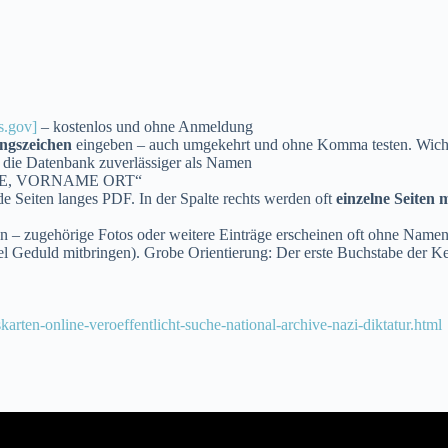
s.gov]
– kostenlos und ohne Anmeldung
gszeichen
eingeben – auch umgekehrt und ohne Komma testen. Wicht
die Datenbank zuverlässiger als Namen
NAME, VORNAME ORT“
e Seiten langes PDF. In der Spalte rechts werden oft
einzelne Seiten 
ten – zugehörige Fotos oder weitere Einträge erscheinen oft ohne Name
el Geduld mitbringen). Grobe Orientierung: Der erste Buchstabe der
rten-online-veroeffentlicht-suche-national-archive-nazi-diktatur.html