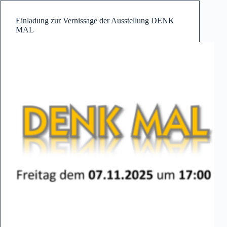
eine
Spurensuche
Einladung zur Vernissage der Ausstellung DENK
MAL
in
Offenbach/Main