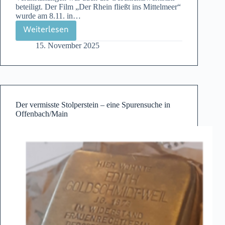
beteiligt. Der Film „Der Rhein fließt ins Mittelmeer“
wurde am 8.11. in…
Weiterlesen
Erinnern
15. November 2025
an
die
Pogromnacht
in
Offenbach
Der vermisste Stolperstein – eine Spurensuche in
Offenbach/Main