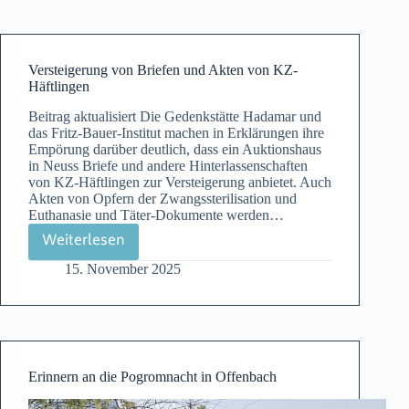
Radio
Versteigerung von Briefen und Akten von KZ-
Häftlingen
Beitrag aktualisiert Die Gedenkstätte Hadamar und
das Fritz-Bauer-Institut machen in Erklärungen ihre
Empörung darüber deutlich, dass ein Auktionshaus
in Neuss Briefe und andere Hinterlassenschaften
von KZ-Häftlingen zur Versteigerung anbietet. Auch
Akten von Opfern der Zwangssterilisation und
Euthanasie und Täter-Dokumente werden…
Weiterlesen
Versteigerung
15. November 2025
von
Briefen
und
Akten
von
Erinnern an die Pogromnacht in Offenbach
KZ-