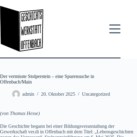
Zum
Inhalt
springen
Der vermisste Stolperstein – eine Spurensuche in
Offenbach/Main
admin
20. Oktober 2025
Uncategorized
(von Thomas Hesse)
Die Geschichte begann bei einer Bildungsveranstaltung der
Gewerkschaft ver.di in Offenbach mit dem Titel: „Lebensgeschichten