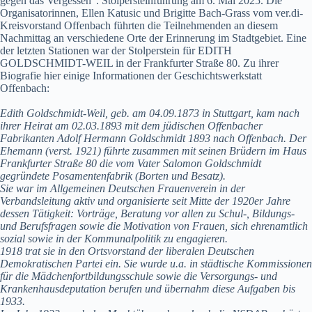
gegen das Vergessen“. Stolpersteinführung am 6. Mai 2025. Die
Organisatorinnen, Ellen Katusic und Brigitte Bach-Grass vom ver.di-
Kreisvorstand Offenbach führten die Teilnehmenden an diesem
Nachmittag an verschiedene Orte der Erinnerung im Stadtgebiet. Eine
der letzten Stationen war der Stolperstein für EDITH
GOLDSCHMIDT-WEIL in der Frankfurter Straße 80. Zu ihrer
Biografie hier einige Informationen der Geschichtswerkstatt
Offenbach:
Edith Goldschmidt-Weil, geb. am 04.09.1873 in Stuttgart, kam nach
ihrer Heirat am 02.03.1893 mit dem jüdischen Offenbacher
Fabrikanten Adolf Hermann Goldschmidt 1893 nach Offenbach. Der
Ehemann (verst. 1921) führte zusammen mit seinen Brüdern im Haus
Frankfurter Straße 80 die vom Vater Salomon Goldschmidt
gegründete Posamentenfabrik (Borten und Besatz).
Sie war im Allgemeinen Deutschen Frauenverein in der
Verbandsleitung aktiv und organisierte seit Mitte der 1920er Jahre
dessen Tätigkeit: Vorträge, Beratung vor allen zu Schul-, Bildungs-
und Berufsfragen sowie die Motivation von Frauen, sich ehrenamtlich
sozial sowie in der Kommunalpolitik zu engagieren.
1918 trat sie in den Ortsvorstand der liberalen Deutschen
Demokratischen Partei ein. Sie wurde u.a. in städtische Kommissionen
für die Mädchenfortbildungsschule sowie die Versorgungs- und
Krankenhausdeputation berufen und übernahm diese Aufgaben bis
1933.