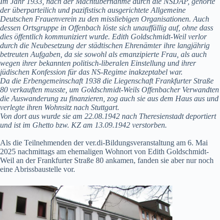
Im Jahr 1933, nach der Machtübernahme durch die NSDAP, gehörte
der überparteilich und pazifistisch ausgerichtete Allgemeine
Deutschen Frauenverein zu den missliebigen Organisationen. Auch
dessen Ortsgruppe in Offenbach löste sich unauffällig auf, ohne dass
dies öffentlich kommuniziert wurde. Edith Goldschmidt-Weil verlor
durch die Neubesetzung der städtischen Ehrenämter ihre langjährig
betreuten Aufgaben, da sie sowohl als emanzipierte Frau, als auch
wegen ihrer bekannten politisch-liberalen Einstellung und ihrer
jüdischen Konfession für das NS-Regime inakzeptabel war.
Da die Erbengemeinschaft 1938 die Liegenschaft Frankfurter Straße
80 verkauften musste, um Goldschmidt-Weils Offenbacher Verwandten
die Auswanderung zu finanzieren, zog auch sie aus dem Haus aus und
verlegte ihren Wohnsitz nach Stuttgart.
Von dort aus wurde sie am 22.08.1942 nach Theresienstadt deportiert
und ist im Ghetto bzw. KZ am 13.09.1942 verstorben.
Als die Teilnehmenden der ver.di-Bildungsveranstaltung am 6. Mai
2025 nachmittags am ehemaligen Wohnort von Edith Goldschmidt-
Weil an der Frankfurter Straße 80 ankamen, fanden sie aber nur noch
eine Abrissbaustelle vor.